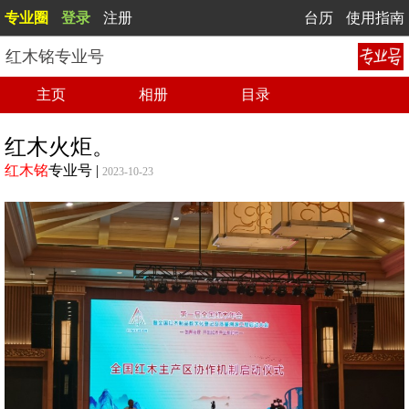
专业圈
登录
注册
台历
使用指南
红木铭专业号
主页
相册
目录
红木火炬。
红木铭
专业号
|
2023-10-23