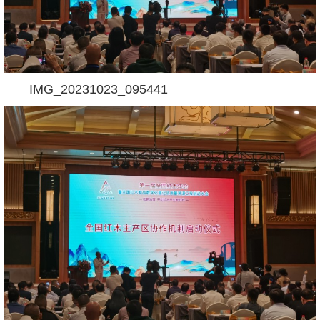
IMG_20231023_095441